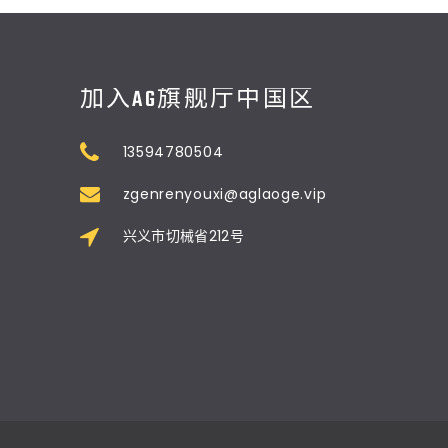
加入AG旗舰厅中国区
13594780504
zgenrenyouxi@aglaoge.vip
兴义市切械省212号