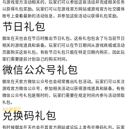
与游戏官方活动相关的，玩家们可以参加这些活动并完成相关任务
以获得礼包奖励。玩家们可以在游戏官方网站或游戏官方社交媒体
账号上查看最新的活动信息，并参加这些活动以获得礼包奖励。
节日礼包
御龙在天也会在节日时推出节日礼包。这些礼包包含了与当前节日
相关的游戏道具和装备。玩家们可以在节日期间从游戏商城或活动
页面购买这些礼包。有些节日礼包只能在特定日期内购买，因此玩
家们需要提前计划自己的购买时间。
微信公众号礼包
御龙在天官方微信公众号也会经常推出礼包活动。玩家们可以关注
游戏官方微信公众号，参加相关活动以获得游戏道具和装备。有些
微信公众号礼包是限时的，玩家们需要在规定时间内参与活动领取
礼包。
AG旗舰厅
兑换码礼包
有时候御龙在天也会在其官方网站或论坛上发布兑换码礼包。玩家