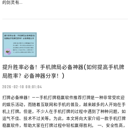
的剑灵有...
提升胜率必备！手机牌局必备神器(如何提高手机牌
局胜率？必备神器分享！)
2026-02-10 08:01:04
打牌必备神器！——手机打牌稳赢软件推荐打牌是一种非常受欢迎
的娱乐活动，而随着互联网和手机的普及，越来越多的人开始在手
机上打牌。但是，不少人在手机打牌的过程中遇到了种种问题，如
运气不佳、技术不过关等。为此，本文将向大家介绍一款手机打牌
稳赢软件，帮助大家在打牌过程中轻松赢得胜利。 一、安全性高，