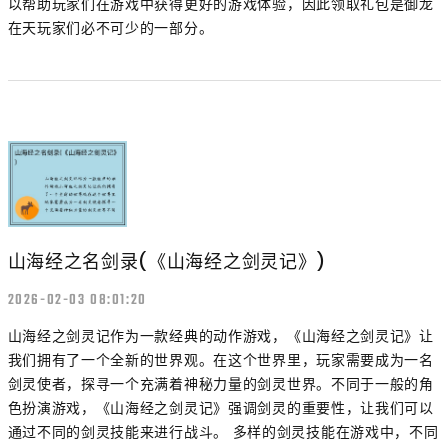
以帮助玩家们在游戏中获得更好的游戏体验，因此领取礼包是御龙
在天玩家们必不可少的一部分。
山海经之名剑录(《山海经之剑灵记》)
2026-02-03 08:01:20
山海经之剑灵记作为一款经典的动作游戏，《山海经之剑灵记》让
我们拥有了一个全新的世界观。在这个世界里，玩家需要成为一名
剑灵使者，探寻一个充满着神秘力量的剑灵世界。不同于一般的角
色扮演游戏，《山海经之剑灵记》强调剑灵的重要性，让我们可以
通过不同的剑灵技能来进行战斗。 多样的剑灵技能在游戏中，不同