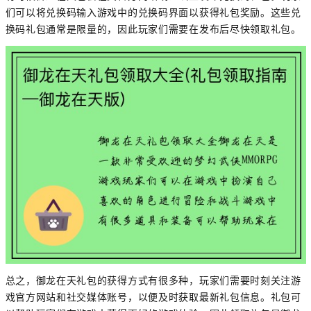
们可以将兑换码输入游戏中的兑换码界面以获得礼包奖励。这些兑
换码礼包通常是限量的，因此玩家们需要在发布后尽快领取礼包。
总之，御龙在天礼包的获得方式有很多种，玩家们需要时刻关注游
戏官方网站和社交媒体账号，以便及时获取最新礼包信息。礼包可