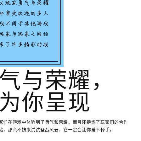
气与荣耀，
为你呈现
家们在游戏中体验到了勇气和荣耀，而且还锻炼了玩家们的合作
验，那么不妨来试试圣战风云，它一定会让你爱不释手。