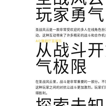
圣战风云
玩家勇气
圣战风云是一款非常受欢迎的多人在线角色扮
动，这种互动带来了许多精彩的战斗和合作机
AG旗舰厅百家乐
从战斗开
气极限
在圣战风云里，战斗是非常重要的一部分。不
这种玩家之间的对抗让战斗更加激烈。玩家们
得胜利。