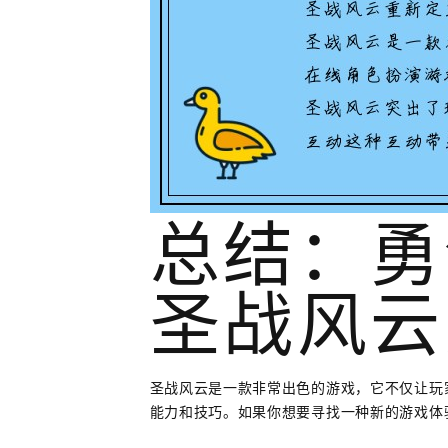
总结：勇
圣战风云
圣战风云是一款非常出色的游戏，它不仅让玩
能力和技巧。如果你想要寻找一种新的游戏体