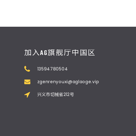
加入AG旗舰厅中国区
13594780504
zgenrenyouxi@aglaoge.vip
兴义市切械省212号